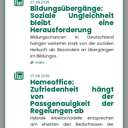
07.08.2026
Bildungsübergänge:
Soziale Ungleichheit
bleibt eine
Herausforderung
Bildungschancen in Deutschland
hängen weiterhin stark von der sozialen
Herkunft ab. Besonders an Übergängen
im Bildungss...
News
mehr...
07.08.2026
Homeoffice:
Ausbildung: Großbetriebe
Zufriedenheit hängt
gewinnen an Attraktivität –
von der
Kleinstbetriebe verlieren
Passgenauigkeit der
Auszubildende
Regelungen ab
Der Anteil der Auszubildenden
in Großbetrieben steigt,
Hybride Arbeitsmodelle entsprechen
während Kleinstbetriebe
am ehesten den Bedürfnissen der