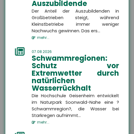
Auszubildende
Der Anteil der Auszubildenden in
Großbetrieben steigt, während
Kleinstbetriebe immer weniger
Nachwuchs gewinnen. Das ers...
mehr...
07.08.2026
Schwammregionen:
Schutz vor
Extremwetter durch
natürlichen
Wasserrückhalt
Jens Geßenhardt
Die Hochschule Geisenheim entwickelt
im Naturpark Soonwald-Nahe eine ?
Geschäftsführer
Schwammregion?, die Wasser bei
Starkregen aufnimmt...
+49 3671 6743-0
mehr...
+49 3671 6743-22
gessenhardt[at]hsh24.de