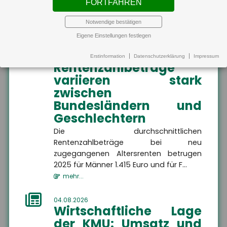
FORTFAHREN
MEHR
Verfügbarkeit von Klimaanlagen in
Wohnungen be...
Notwendige bestätigen
mehr...
Eigene Einstellungen festlegen
Altersvorsorge
Altersvorsorge
Hier finden Sie alle
04.08.2026
Erstinformation
Datenschutzerklärung
Impressum
Informationen dazu, wie
Rentenzahlbeträge
Sie Ihren Ruhestand
finanziell absichern
variieren stark
Altersvorsorge
können.
zwischen
Bundesländern und
Geschlechtern
Die durchschnittlichen
Rentenzahlbeträge bei neu
MEHR
zugegangenen Altersrenten betrugen
2025 für Männer 1.415 Euro und für F...
mehr...
04.08.2026
Wirtschaftliche Lage
Wir sind gerne für Sie da
der KMU: Umsatz und