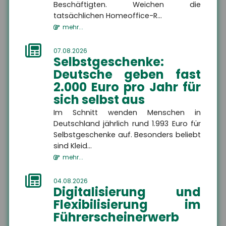
immer weniger Nachwuchs
Beschäftigten. Weichen die
gewinnen. Das ers...
tatsächlichen Homeoffice-R...
Themen
mehr...
07.08.2026
Selbstgeschenke:
Freiberufler
Deutsche geben fast
Freiberufler
Als Freiberufler gibt es
2.000 Euro pro Jahr für
viele Maßnahmen, die Sie
zum Schutze Ihrer Person,
sich selbst aus
Ihres Unternehmens und
Ihrer Mitarbeiter treffen
Zielgruppe
Im Schnitt wenden Menschen in
sollten.
Deutschland jährlich rund 1.993 Euro für
Selbstgeschenke auf. Besonders beliebt
sind Kleid...
mehr...
MEHR
04.08.2026
Digitalisierung und
Flexibilisierung im
Betriebshaftpflichtversicherung
Führerscheinerwerb
Betriebshaftpflichtversicherung
Eine Betriebshaftpflicht