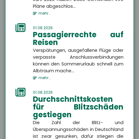
Pläne abgeschlos...
mehr...
Kontakt
01.08.2026
Passagierrechte auf
Reisen
Verspätungen, ausgefallene Flüge oder
Firma
verpasste Anschlussverbindungen
können den Sommerurlaub schnell zum
Albtraum mache...
Name
mehr...
01.08.2026
Straße, Hausnummer
Durchschnittskosten
für Blitzschäden
gestiegen
PLZ
Die Zahl der Blitz- und
Überspannungsschäden in Deutschland
ist zwar gesunken, dafür stiegen die