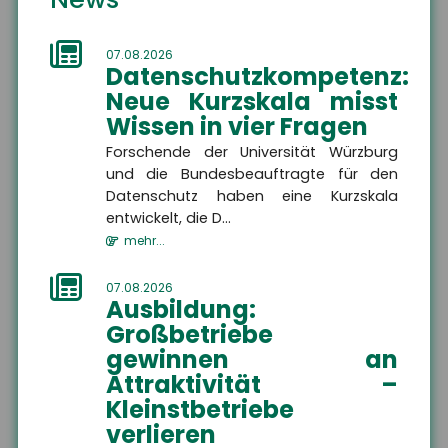
Unterwellenborn
07.08.2026
Datenschutzkompetenz:
Die Sicherheit Ihrer Zukunft liegt uns am Herzen.
Neue Kurzskala misst
Als Versicherungsmakler kümmern wir uns um
Wissen in vier Fragen
Ihren individuellen privaten und betrieblichen
Forschende der Universität Würzburg
Versicherungsschutz.
und die Bundesbeauftragte für den
Service steht bei uns an erster Stelle!
Datenschutz haben eine Kurzskala
entwickelt, die D...
Wir freuen uns auf Sie.
mehr...
07.08.2026
Ausbildung:
Großbetriebe
gewinnen an
Attraktivität –
Wir sind gerne für Sie da
Kleinstbetriebe
verlieren