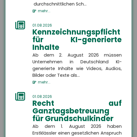
Ort
durchschnittlichen Sch...
mehr...
E-Mail
01.08.2026
Kennzeichnungspflicht
Rückru
Rückru
für KI-generierte
am
um
Telef
Bitte rufen Sie mich zurück
Inhalte
(Datu
(Uhrze
Captc
Ab dem 2. August 2026 müssen
Nachricht
Unternehmen in Deutschland KI-
generierte Inhalte wie Videos, Audios,
Bilder oder Texte als...
mehr...
ABSENDEN
01.08.2026
Recht auf
Ganztagsbetreuung
für Grundschulkinder
Die mit
*
gekennzeichneten Felder sind Pflichtfelder
Ab dem 1. August 2026 haben
Erstklässler einen gesetzlichen Anspruch