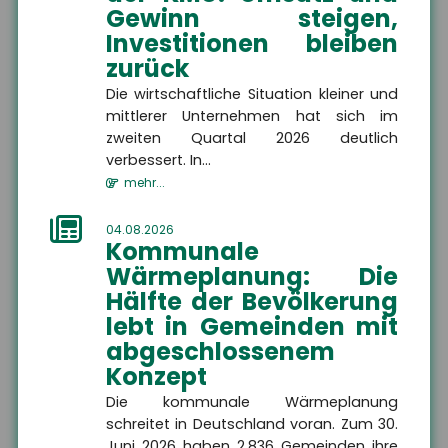
Gewinn steigen,
Investitionen bleiben
HSH Versicherungsmakler
zurück
GmbH
Die wirtschaftliche Situation kleiner und
Am Wasserlauf 5
mittlerer Unternehmen hat sich im
07333 Unterwellenborn
zweiten Quartal 2026 deutlich
verbessert. In...
mehr...
+49 3671 6743-0
04.08.2026
Kommunale
Wärmeplanung: Die
+49 3671 6743-22
Hälfte der Bevölkerung
lebt in Gemeinden mit
abgeschlossenem
Konzept
info@hsh24.de
Die kommunale Wärmeplanung
schreitet in Deutschland voran. Zum 30.
Juni 2026 haben 2.836 Gemeinden ihre