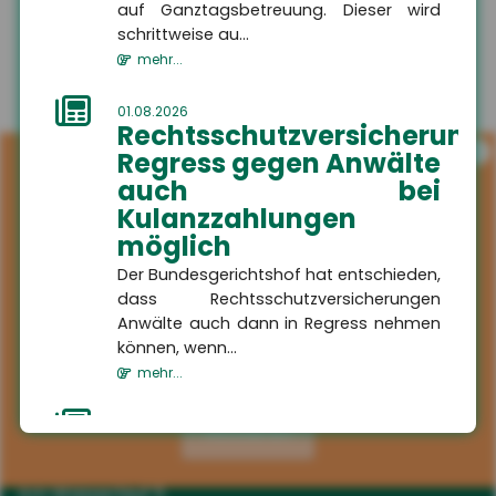
auf Ganztagsbetreuung. Dieser wird
schrittweise au...
mehr...
01.08.2026
Rechtsschutzversicherung:
i
Regress gegen Anwälte
auch bei
Kulanzzahlungen
möglich
Der Bundesgerichtshof hat entschieden,
dass Rechtsschutzversicherungen
Anwälte auch dann in Regress nehmen
können, wenn...
mehr...
Kontakt
01.08.2026
Aktivieren
HSH
Schaden in der
Versicherungsmakler GmbH
Waschstraße:
Am Wasserlauf 5