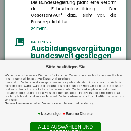
Gewerbliche Sachversicherung
schützt sowohl den
Die Bundesregierung plant eine Reform
Unternehmer als auch
der Fahrschulausbildung. Der
seine gesetzlichen
Vertreter vor den
Gesetzentwurf dazu sieht vor, die
finanziellen Folgen der
Präsenzpflicht für...
beruflichen Haftung,
indem sie eine gestellte
mehr...
Forderung prüft und
daraufhin entweder
unberechtigte Ansprüche
04.08.2026
ablehnt oder berechtigte
Ausbildungsvergütungen
Ansprüche im Rahmen
des vereinbarten
bundesweit gestiegen
Deckungsumfangs
reguliert.
Die tarifvertraglichen
MEHR
Bitte bestätigen Sie
Ausbildungsvergütungen sind im
Sach-Gewerbe
Gewerbliche Sachversicherung
Ausbildungsjahr 2025/26 im Schnitt um
Wir setzen auf unserer Website Cookies ein. Cookies sind nichts Böses und helfen
Sach-Gewerbe
uns, unsere Website zuverlässig zu betreiben.
Auf dieser Landingpage finden
3,9 Prozent gestiegen. In vi...
Einige der Cookies sind zwingend notwendig, ohne die der Betrieb unserer Website
Sie Informationen zur
nicht möglich wäre, während andere uns helfen unser Onlineangebot zu verbessern
Inhaltsversicherung,
mehr...
und wirtschaftlich zu betreiben. Sie können alle Cookies akzeptieren und sofort
Betriebsgebäudeversicherung,
fortfahren oder auch eigene Einstellungen festlegen. Ihre Entscheidung können Sie
Transportversicherung und
nachträglich jederzeit widerrufen und Cookies abwählen (z.B. im Fußbereich unserer
technischen Versicherungen.
Website).
04.08.2026
Nähere Hinweise erhalten Sie in unserer Datenschutzerklärung.
Hitzeschutz als
Notwendige
Externe Dienste
Bildungsfaktor
Klimaanlagen zu Hause verbessern
ALLE AUSWÄHLEN UND
Schulerfolge ? aber nicht für alle. Die