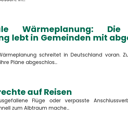
Ort
le Wärmeplanung: Die 
ng lebt in Gemeinden mit ab
Bitte rufen 
ärmeplanung schreitet in Deutschland voran. Z
Nachricht
hre Pläne abgeschlos...
ABSEND
echte auf Reisen
usgefallene Flüge oder verpasste Anschlussve
nell zum Albtraum mache...
Die mit