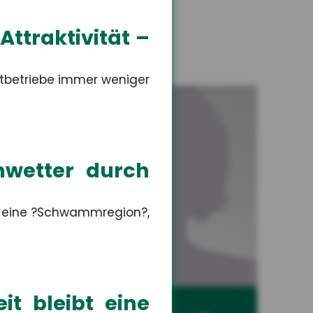
ttraktivität –
nstbetriebe immer weniger
mwetter durch
e eine ?Schwammregion?,
it bleibt eine