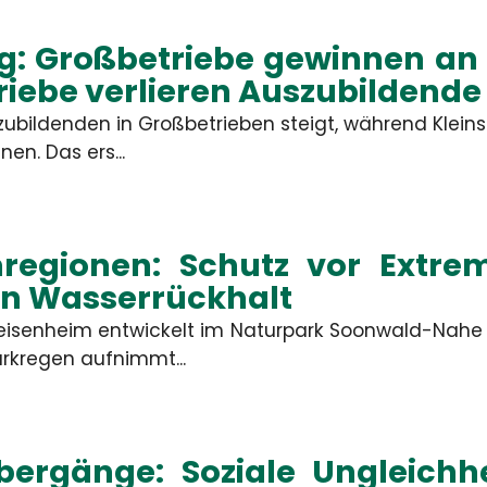
: Großbetriebe gewinnen an A
riebe verlieren Auszubildende
szubildenden in Großbetrieben steigt, während Klei
n. Das ers...
egionen: Schutz vor Extre
en Wasserrückhalt
eisenheim entwickelt im Naturpark Soonwald-Nah
arkregen aufnimmt...
bergänge: Soziale Ungleichhe