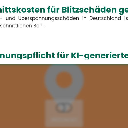
ttskosten für Blitzschäden g
tz- und Überspannungsschäden in Deutschland is
chnittlichen Sch...
ungspflicht für KI-generierte
2026 müssen Unternehmen in Deutschland KI-generi
Texte als...
 Ganztagsbetreuung für Grund
ust 2026 haben Erstklässler einen gesetz
 Dieser wird schrittweise au...
Aktivieren