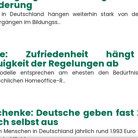
rdis Schiemann
Constanze Ba
derung
in Deutschland hängen weiterhin stark von der
denbetreuerin & KFZ-
Kundenbetreuerin & 
gängen im Bildungss...
Spezialistin
Spezialistin
+49 3671 6743-0
+49 3671 6743-0
+49 3671 6743-22
+49 3671 6743-22
schiemann[at]hsh24.de
baum[at]hsh24.de
ice: Zufriedenheit hä
igkeit der Regelungen ab
modelle entsprechen am ehesten den Bedürfnis
chlichen Homeoffice-R...
chenke: Deutsche geben fast 
ich selbst aus
 Menschen in Deutschland jährlich rund 1.993 Euro 