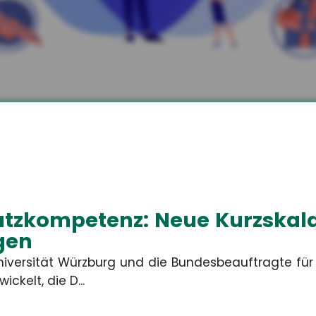
kler aus Unterwellenb
zen.
 Ihren individuellen privaten und betriebliche
tzkompetenz: Neue Kurzskala
agen
niversität Würzburg und die Bundesbeauftragte fü
ickelt, die D...