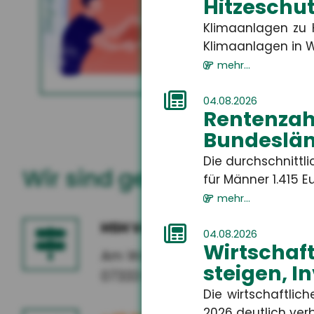
Gewerbliche Sachversicherung
Zielgruppe
Hitzeschut
entwed
ablehnt
Klimaanlagen zu H
Klimaanlagen in W
mehr...
MEHR
04.08.2026
Rentenza
Bundeslän
Die durchschnitt
Wir sind gerne für Sie da
für Männer 1.415 Eur
mehr...
HSH Versicherungsmakler G
04.08.2026
Wirtschaf
Am Wasserlauf 5
steigen, I
07333 Unterwellenborn
Die wirtschaftlic
2026 deutlich verbe