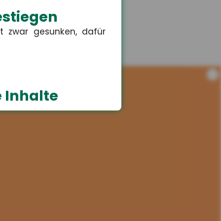
estiegen
t zwar gesunken, dafür
i
 Inhalte
erte Inhalte wie Videos,
schulkinder
lichen Anspruch auf