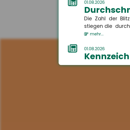
01.08.2026
Durchschni
Die Zahl der Bli
stiegen die durchs
mehr...
01.08.2026
Kennzeichn
Ab dem 2. August 
Audios, Bilder oder 
mehr...
01.08.2026
Recht auf
Ab dem 1. Aug
Ganztagsbetreuung.
mehr...