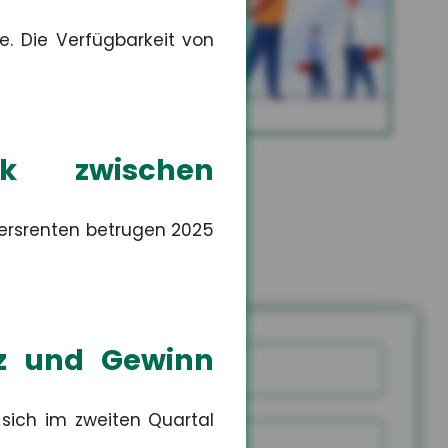
Altersvorsorge
e. Die Verfügbarkeit von
MEHR
rk zwischen
ersrenten betrugen 2025
tz und Gewinn
Name
 sich im zweiten Quartal
snummer
PLZ