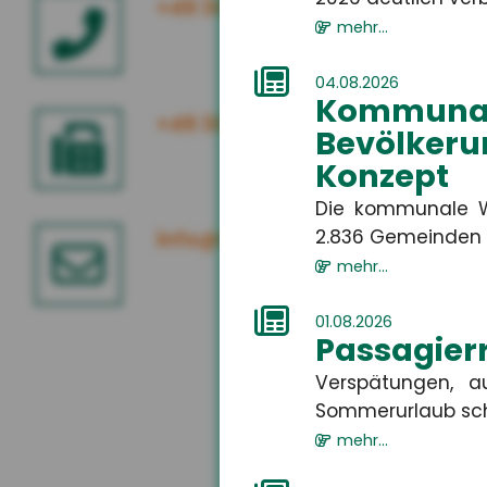
+49 3671 6743-0
mehr...
04.08.2026
Kommuna
+49 3671 6743-22
Bevölkeru
Konzept
Die kommunale W
2.836 Gemeinden i
info@hsh24.de
mehr...
01.08.2026
Passagierr
Verspätungen, a
Sommerurlaub sch
mehr...