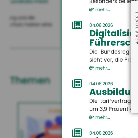
Ausbildung: Großbetriebe 
Besonders beliebt s
Attraktivität – Kleinstbetrie
mehr...
Auszubildende
W
W
04.08.2026
Der Anteil der Auszubildenden 
E
m
Digital
während Kleinstbetriebe imm
w
e
gewinnen. Das ers...
Führersch
u
N
Die Bundesregier
sieht vor, die Präse
mehr...
Themen
04.08.2026
Ausbildun
Die tarifvertrag
Freiberufler
Betriebs
um 3,9 Prozent gest
Freiberufler
Betrie
Als Freiberufler gibt es viele
Eine Betr
mehr...
Maßnahmen, die Sie zum Schutze
den
Ihrer Person, Ihres Unternehmens und
g
Ihrer Mitarbeiter treffen sollten.
finan
Haf
04.08.2026