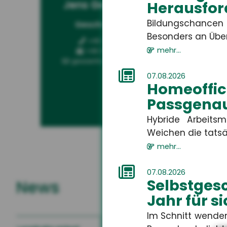
Jens Geßenhardt
Ga
Herausfor
Bildungschancen 
Geschäftsführer
Kun
Besonders an Über
+49 3671 6743-0
mehr...
+49 3671 6743-22
gessenhardt[at]hsh24.de
07.08.2026
Homeoff
Passgenau
Hybride Arbeits
Weichen die tatsä
mehr...
07.08.2026
Selbstges
News
Jahr für s
Im Schnitt wenden