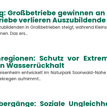
: Großbetriebe gewinnen an A
riebe verlieren Auszubildende
szubildenden in Großbetrieben steigt, während Klei
n. Das ers...
egionen: Schutz vor Extre
en Wasserrückhalt
eisenheim entwickelt im Naturpark Soonwald-Nah
arkregen aufnimmt...
bergänge: Soziale Ungleichhe