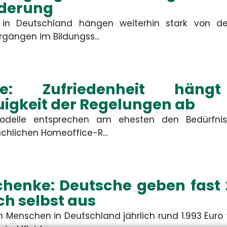
rdis Schiemann
Constanze Ba
derung
in Deutschland hängen weiterhin stark von der
denbetreuerin & KFZ-
Kundenbetreuerin & 
gängen im Bildungss...
Spezialistin
Spezialistin
+49 3671 6743-0
+49 3671 6743-0
+49 3671 6743-22
+49 3671 6743-22
schiemann[at]hsh24.de
baum[at]hsh24.de
ice: Zufriedenheit hä
igkeit der Regelungen ab
modelle entsprechen am ehesten den Bedürfnis
chlichen Homeoffice-R...
chenke: Deutsche geben fast 
ich selbst aus
 Menschen in Deutschland jährlich rund 1.993 Euro 