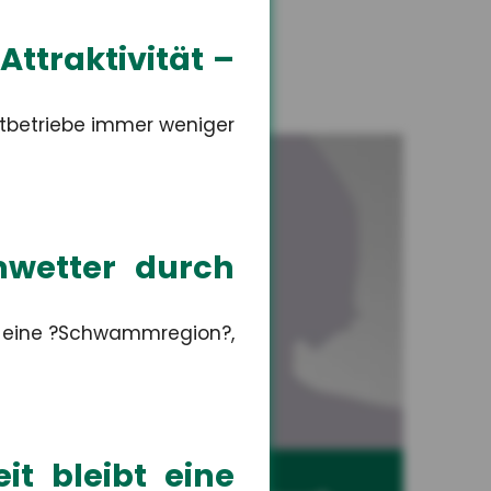
ttraktivität –
nstbetriebe immer weniger
mwetter durch
e eine ?Schwammregion?,
it bleibt eine