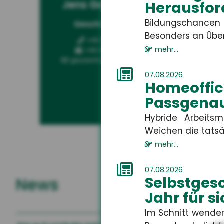
Jens Geßenhardt
Ga
Herausfor
Bildungschancen 
Geschäftsführer
Kun
Besonders an Über
+49 3671 6743-0
mehr...
+49 3671 6743-22
gessenhardt[at]hsh24.de
07.08.2026
Homeoff
Passgenau
Hybride Arbeits
Weichen die tatsä
mehr...
07.08.2026
Selbstges
News
Jahr für s
Im Schnitt wenden