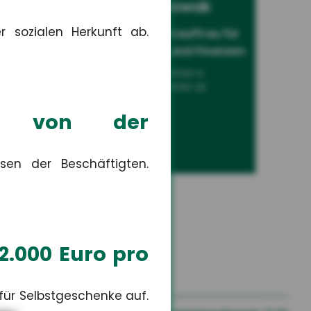
um
Leonie Nowak
 sozialen Herkunft ab.
Sach-
Auszubildende Kauffrau für
Versicherungen und Finanzen
+49 3671 6743-0
+49 3671 6743-22
ngt von der
sen der Beschäftigten.
2.000 Euro pro
für Selbstgeschenke auf.