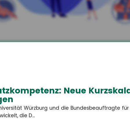
kler aus Unterwellenb
zen.
 Ihren individuellen privaten und betriebliche
tzkompetenz: Neue Kurzskala
agen
niversität Würzburg und die Bundesbeauftragte fü
ickelt, die D...