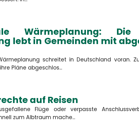
Ort
le Wärmeplanung: Die 
ng lebt in Gemeinden mit ab
Bitte rufen 
ärmeplanung schreitet in Deutschland voran. Z
Nachricht
hre Pläne abgeschlos...
ABSEND
echte auf Reisen
usgefallene Flüge oder verpasste Anschlussve
nell zum Albtraum mache...
Die mit