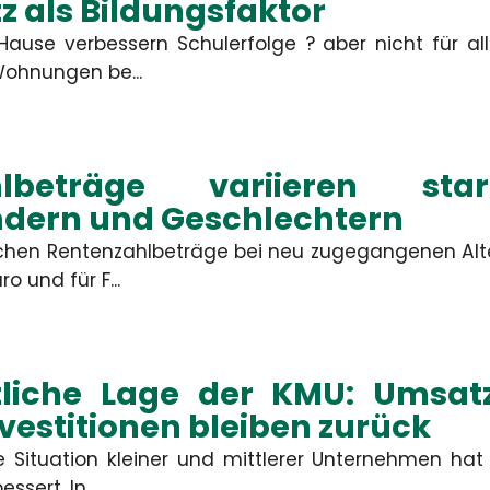
Gewerbliche Sachversicherung
z als Bildungsfaktor
er unberechtigte Ansprüche
 oder berechtigte Ansprüche
im Rahmen des vereinbarten
ause verbessern Schulerfolge ? aber nicht für all
Deckungsumfangs reguliert.
ohnungen be...
MEHR
MEHR
hlbeträge variieren sta
dern und Geschlechtern
lichen Rentenzahlbeträge bei neu zugegangenen Alt
Kontakt
o und für F...
mbH
tliche Lage der KMU: Umsa
Firma
nvestitionen bleiben zurück
he Situation kleiner und mittlerer Unternehmen hat
Straße, Hau
ssert. In...