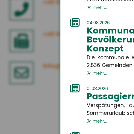
+49 3671 6743-0
mehr...
04.08.2026
Kommuna
+49 3671 6743-22
Bevölkeru
Konzept
Die kommunale W
2.836 Gemeinden i
info@hsh24.de
mehr...
01.08.2026
Passagierr
Verspätungen, a
Sommerurlaub sch
mehr...