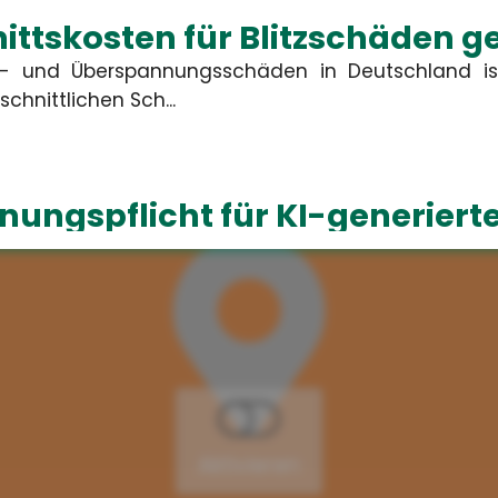
ttskosten für Blitzschäden g
tz- und Überspannungsschäden in Deutschland is
chnittlichen Sch...
ungspflicht für KI-generierte
2026 müssen Unternehmen in Deutschland KI-generi
Texte als...
 Ganztagsbetreuung für Grund
ust 2026 haben Erstklässler einen gesetz
 Dieser wird schrittweise au...
Aktivieren