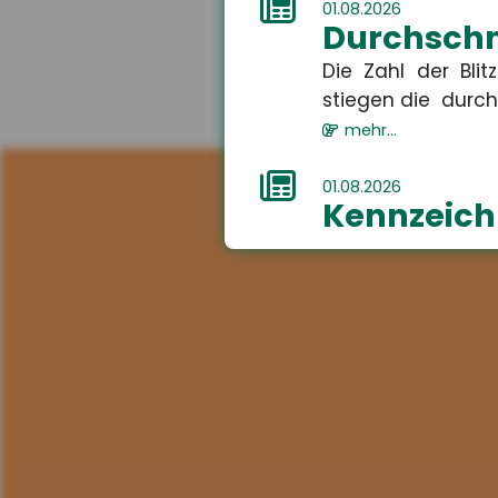
01.08.2026
Durchschni
Die Zahl der Bli
stiegen die durchs
mehr...
01.08.2026
Kennzeichn
Ab dem 2. August 
Audios, Bilder oder 
mehr...
01.08.2026
Recht auf
Ab dem 1. Aug
Ganztagsbetreuung.
mehr...