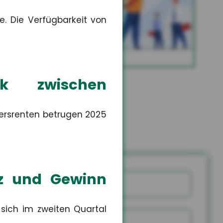
Altersvorsorge
e. Die Verfügbarkeit von
MEHR
rk zwischen
ersrenten betrugen 2025
tz und Gewinn
Name
 sich im zweiten Quartal
snummer
PLZ