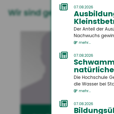
07.08.2026
Wir sind gerne für Sie da
Ausbildung
Kleinstbet
Der Anteil der Au
Nachwuchs gewinne
mehr...
07.08.2026
Schwammr
natürlich
Die Hochschule G
die Wasser bei St
mehr...
07.08.2026
Bildungsü