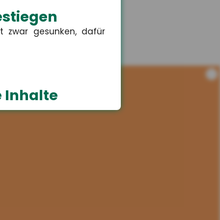
estiegen
t zwar gesunken, dafür
i
 Inhalte
erte Inhalte wie Videos,
schulkinder
lichen Anspruch auf