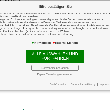
gewinnen an
Schw
ind Kleid...
be verlieren
durch
Bitte bestätigen Sie
Die H
ir setzen auf unserer Website Cookies ein. Cookies sind nichts Böses und helfen uns, unse
ebsite zuverlässig zu betreiben.
Soonw
 in Großbetrieben steigt,
inige der Cookies sind zwingend notwendig, ohne die der Betrieb unserer Website nicht
öglich wäre, während andere uns helfen unser Onlineangebot zu verbessern und
isierung und Flexibil
bei S
er weniger Nachwuchs
irtschaftlich zu betreiben. Sie können alle Cookies akzeptieren und sofort fortfahren oder au
igene Einstellungen festlegen. Ihre Entscheidung können Sie nachträglich jederzeit widerrufe
einerwerb
nd Cookies abwählen (z.B. im Fußbereich unserer Website).
ähere Hinweise erhalten Sie in unserer Datenschutzerklärung.
ung plant eine Reform der Fahrschulausbildung.
Notwendige
Externe Dienste
nzpflicht für...
ALLE AUSWÄHLEN UND
FORTFAHREN
Notwendige bestätigen
gsvergütungen bundesweit g
Eigene Einstellungen festlegen
lichen Ausbildungsvergütungen sind im Ausbildungs
Erstinformation
Datenschutzerklärung
Impress
haftpflichtversicherung
Sach-G
iegen. In vi...
bshaftpflichtversicherung
Sach-Gewer
iebshaftpflicht schützt sowohl
Auf dieser Landingpage 
 Unternehmer als auch seine
Informationen zur Inhaltsver
esetzlichen Vertreter vor den
Betriebsgebäudevers
ziellen Folgen der beruflichen
Transportversich
tung, indem sie eine gestellte
technischen Versic
Forderung prüft und daraufhin