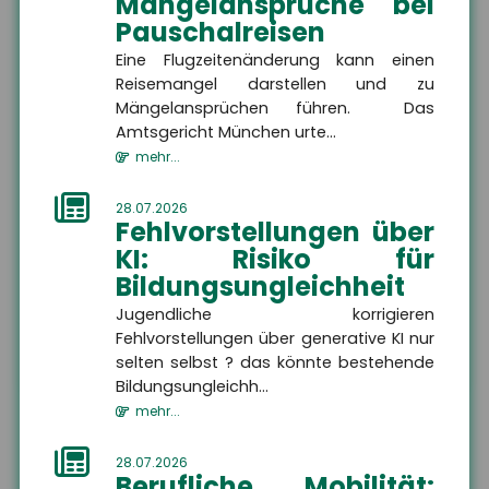
Mängelansprüche bei
Ort
Pauschalreisen
Eine Flugzeitenänderung kann einen
Reisemangel darstellen und zu
E-Mail
Mängelansprüchen führen. Das
Rückru
Rückru
Amtsgericht München urte...
am
um
Telef
Bitte rufen Sie mich zurück
mehr...
(Datu
(Uhrze
Captc
28.07.2026
Nachricht
Fehlvorstellungen über
KI: Risiko für
Bildungsungleichheit
Jugendliche korrigieren
ABSENDEN
Fehlvorstellungen über generative KI nur
selten selbst ? das könnte bestehende
Bildungsungleichh...
mehr...
Die mit
*
gekennzeichneten Felder sind Pflichtfelder
28.07.2026
Berufliche Mobilität: