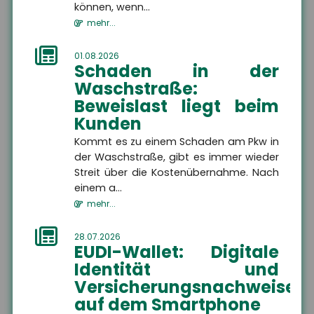
können, wenn...
mehr...
HSH Versicherungsmakler
GmbH
01.08.2026
Schaden in der
Am Wasserlauf 5
Waschstraße:
07333 Unterwellenborn
Beweislast liegt beim
Kunden
+49 3671 6743-0
Kommt es zu einem Schaden am Pkw in
der Waschstraße, gibt es immer wieder
Streit über die Kostenübernahme. Nach
einem a...
+49 3671 6743-22
mehr...
28.07.2026
EUDI-Wallet: Digitale
Identität und
info@hsh24.de
Versicherungsnachweise
auf dem Smartphone