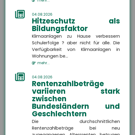
mehr...
04.08.2026
Hitzeschutz als
Bildungsfaktor
Klimaanlagen zu Hause verbessern
Schulerfolge ? aber nicht für alle. Die
Verfügbarkeit von Klimaanlagen in
Wohnungen be...
mehr...
04.08.2026
Rentenzahlbeträge
variieren stark
Jens Geßenhardt
zwischen
Bundesländern und
Geschäftsführer
Geschlechtern
+49 3671 6743-0
Die durchschnittlichen
+49 3671 6743-22
Rentenzahlbeträge bei neu
gessenhardt[at]hsh24.de
zugegangenen Altersrenten betrugen