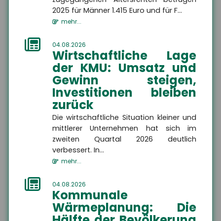
2025 für Männer 1.415 Euro und für F...
mehr...
04.08.2026
Wirtschaftliche Lage
der KMU: Umsatz und
Gewinn steigen,
Investitionen bleiben
News
zurück
Die wirtschaftliche Situation kleiner und
mittlerer Unternehmen hat sich im
Ausbildungsvergütungen
zweiten Quartal 2026 deutlich
verbessert. In...
bundesweit gestiegen
mehr...
Die tarifvertraglichen
Ausbildungsvergütungen sind
04.08.2026
im Ausbildungsjahr 2025/26 im
Kommunale
Schnitt um 3,9 Prozent
Wärmeplanung: Die
gestiegen. In vi...
Hälfte der Bevölkerung