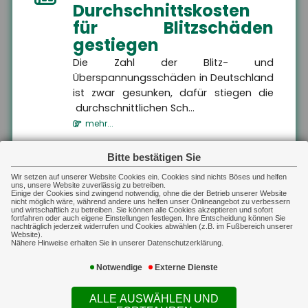
Gewerbliche Sachversicherung
schützt sowohl den
Durchschnittskosten
Unternehmer als auch
für Blitzschäden
seine gesetzlichen
Vertreter vor den
gestiegen
finanziellen Folgen der
beruflichen Haftung,
indem sie eine gestellte
Die Zahl der Blitz- und
Forderung prüft und
Überspannungsschäden in Deutschland
daraufhin entweder
unberechtigte Ansprüche
ist zwar gesunken, dafür stiegen die
ablehnt oder berechtigte
durchschnittlichen Sch...
Ansprüche im Rahmen
des vereinbarten
mehr...
Deckungsumfangs
reguliert.
MEHR
01.08.2026
Bitte bestätigen Sie
Kennzeichnungspflicht
Sach-Gewerbe
Gewerbliche Sachversicherung
Wir setzen auf unserer Website Cookies ein. Cookies sind nichts Böses und helfen
Sach-Gewerbe
für KI-generierte
uns, unsere Website zuverlässig zu betreiben.
Auf dieser Landingpage finden
Einige der Cookies sind zwingend notwendig, ohne die der Betrieb unserer Website
Sie Informationen zur
Inhalte
nicht möglich wäre, während andere uns helfen unser Onlineangebot zu verbessern
Inhaltsversicherung,
und wirtschaftlich zu betreiben. Sie können alle Cookies akzeptieren und sofort
Betriebsgebäudeversicherung,
fortfahren oder auch eigene Einstellungen festlegen. Ihre Entscheidung können Sie
Ab dem 2. August 2026 müssen
Transportversicherung und
nachträglich jederzeit widerrufen und Cookies abwählen (z.B. im Fußbereich unserer
technischen Versicherungen.
Website).
Unternehmen in Deutschland KI-
Nähere Hinweise erhalten Sie in unserer Datenschutzerklärung.
generierte Inhalte wie Videos, Audios,
Bilder oder Texte als...
Notwendige
Externe Dienste
mehr...
ALLE AUSWÄHLEN UND