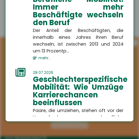
Immer mehr
Beschäftigte wechseln
den Beruf
Der Anteil der Beschäftigten, die
innerhalb eines Jahres ihren Beruf
i
wechseln, ist zwischen 2013 und 2024
um 13 Prozentp...
mehr...
28.07.2026
Geschlechterspezifische
Mobilität: Wie Umzüge
Karrierechancen
beeinflussen
Kontakt
Paare, die umziehen, stehen oft vor der
Herausforderung, berufliche
Aktivieren
HSH
Kompromisse eingehen zu müssen. Eine
Versicherungsmakler GmbH
aktuelle Studie...
Am Wasserlauf 5
mehr...