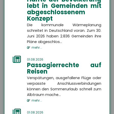
lebt in Gemeinden mit
abgeschlossenem
Themen
Konzept
Die kommunale Wärmeplanung
schreitet in Deutschland voran. Zum 30.
Freiberufler
Juni 2026 haben 2.836 Gemeinden ihre
Freiberufler
Als Freiberufler gibt es
Pläne abgeschlos...
viele Maßnahmen, die Sie
zum Schutze Ihrer Person,
mehr...
Ihres Unternehmens und
Ihrer Mitarbeiter treffen
Zielgruppe
sollten.
01.08.2026
Passagierrechte auf
Reisen
Verspätungen, ausgefallene Flüge oder
verpasste Anschlussverbindungen
MEHR
können den Sommerurlaub schnell zum
Albtraum mache...
mehr...
Betriebshaftpflichtversicherung
Betriebshaftpflichtversicherung
Eine Betriebshaftpflicht
01.08.2026