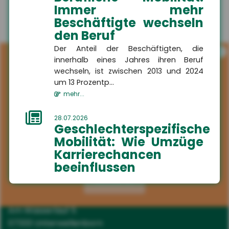
Immer mehr
Beschäftigte wechseln
den Beruf
Der Anteil der Beschäftigten, die
i
innerhalb eines Jahres ihren Beruf
wechseln, ist zwischen 2013 und 2024
um 13 Prozentp...
mehr...
28.07.2026
Geschlechterspezifische
Mobilität: Wie Umzüge
Karrierechancen
Kontakt
beeinflussen
Aktivieren
Paare, die umziehen, stehen oft vor der
HSH
Herausforderung, berufliche
Versicherungsmakler GmbH
Kompromisse eingehen zu müssen. Eine
Am Wasserlauf 5
aktuelle Studie...
07333 Unterwellenborn
mehr...