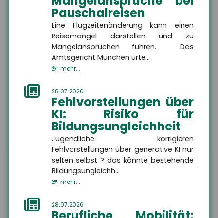
Mängelansprüche bei
Pauschalreisen
E-Mail
Eine Flugzeitenänderung kann einen
Rückru
Rückru
Reisemangel darstellen und zu
am
um
Telef
Mängelansprüchen führen. Das
Bitte rufen Sie mich zurück
Amtsgericht München urte...
(Datu
(Uhrze
mehr...
Captc
Nachricht
28.07.2026
Fehlvorstellungen über
KI: Risiko für
Bildungsungleichheit
ABSENDEN
Jugendliche korrigieren
Fehlvorstellungen über generative KI nur
selten selbst ? das könnte bestehende
Die mit
*
gekennzeichneten Felder sind Pflichtfelder
Bildungsungleichh...
mehr...
28.07.2026
Berufliche Mobilität: