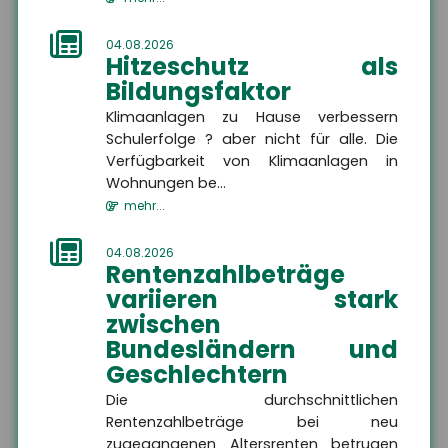
04.08.2026
Hitzeschutz als
Bildungsfaktor
Klimaanlagen zu Hause verbessern
Schulerfolge ? aber nicht für alle. Die
Verfügbarkeit von Klimaanlagen in
Wohnungen be...
mehr...
04.08.2026
Rentenzahlbeträge
variieren stark
Jens Geßenhardt
zwischen
Bundesländern und
Geschäftsführer
Geschlechtern
+49 3671 6743-0
Die durchschnittlichen
+49 3671 6743-22
Rentenzahlbeträge bei neu
gessenhardt[at]hsh24.de
zugegangenen Altersrenten betrugen