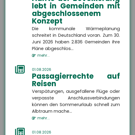
lebt in Gemeinden mit
Themen
abgeschlossenem
Konzept
Die kommunale Wärmeplanung
Freiberufler
Freiberufler
schreitet in Deutschland voran. Zum 30.
Als Freiberufler gibt es
viele Maßnahmen, die Sie
Juni 2026 haben 2.836 Gemeinden ihre
zum Schutze Ihrer Person,
Pläne abgeschlos...
Ihres Unternehmens und
Ihrer Mitarbeiter treffen
Zielgruppe
mehr...
sollten.
01.08.2026
Passagierrechte auf
Reisen
Verspätungen, ausgefallene Flüge oder
MEHR
verpasste Anschlussverbindungen
können den Sommerurlaub schnell zum
Albtraum mache...
Betriebshaftpflichtversicherung
Betriebshaftpflichtversicherung
mehr...
Eine Betriebshaftpflicht
schützt sowohl den
Unternehmer als auch
01.08.2026
seine gesetzlichen