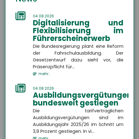
Unterwellenborn
04.08.2026
Digitalisierung und
Die Sicherheit Ihrer Zukunft liegt uns am Herzen.
Flexibilisierung im
Führerscheinerwerb
Als Versicherungsmakler kümmern wir uns um
Ihren individuellen privaten und betrieblichen
Die Bundesregierung plant eine Reform
Versicherungsschutz.
der Fahrschulausbildung. Der
Service steht bei uns an erster Stelle!
Gesetzentwurf dazu sieht vor, die
Präsenzpflicht für...
Wir freuen uns auf Sie.
mehr...
04.08.2026
Ausbildungsvergütungen
bundesweit gestiegen
Die tarifvertraglichen
Ausbildungsvergütungen sind im
Wir sind gerne für Sie da
Ausbildungsjahr 2025/26 im Schnitt um
3,9 Prozent gestiegen. In vi...
mehr...