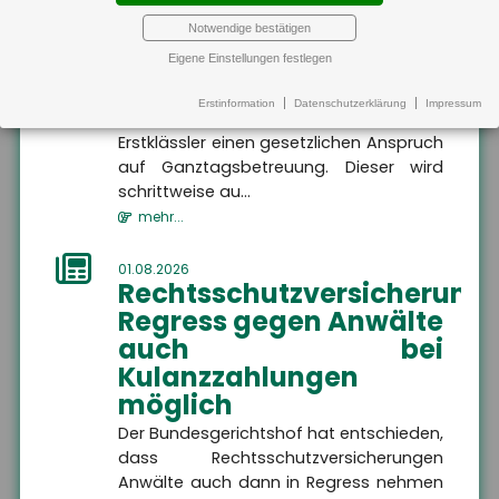
01.08.2026
Recht auf
Notwendige bestätigen
Ganztagsbetreuung
Altersvorsorge
Eigene Einstellungen festlegen
Altersvorsorge
Hier finden Sie alle
für Grundschulkinder
Informationen dazu, wie
Erstinformation
Datenschutzerklärung
Impressum
Sie Ihren Ruhestand
Ab dem 1. August 2026 haben
finanziell absichern
Altersvorsorge
Erstklässler einen gesetzlichen Anspruch
können.
auf Ganztagsbetreuung. Dieser wird
schrittweise au...
mehr...
01.08.2026
MEHR
Rechtsschutzversicherung:
Regress gegen Anwälte
auch bei
Kulanzzahlungen
möglich
Der Bundesgerichtshof hat entschieden,
Wir sind gerne für Sie da
dass Rechtsschutzversicherungen
Anwälte auch dann in Regress nehmen