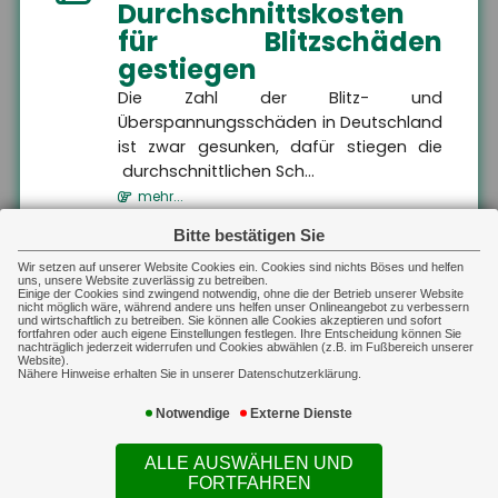
Gewerbliche Sachversicherung
Durchschnittskosten
Vertreter vor den
finanziellen Folgen der
für Blitzschäden
beruflichen Haftung,
indem sie eine gestellte
gestiegen
Forderung prüft und
daraufhin entweder
Die Zahl der Blitz- und
unberechtigte Ansprüche
Überspannungsschäden in Deutschland
ablehnt oder berechtigte
Ansprüche im Rahmen
ist zwar gesunken, dafür stiegen die
des vereinbarten
Deckungsumfangs
durchschnittlichen Sch...
reguliert.
mehr...
MEHR
Bitte bestätigen Sie
Sach-Gewerbe
Gewerbliche Sachversicherung
01.08.2026
Sach-Gewerbe
Kennzeichnungspflicht
Auf dieser Landingpage finden
Wir setzen auf unserer Website Cookies ein. Cookies sind nichts Böses und helfen
Sie Informationen zur
uns, unsere Website zuverlässig zu betreiben.
für KI-generierte
Inhaltsversicherung,
Einige der Cookies sind zwingend notwendig, ohne die der Betrieb unserer Website
nicht möglich wäre, während andere uns helfen unser Onlineangebot zu verbessern
Betriebsgebäudeversicherung,
Inhalte
und wirtschaftlich zu betreiben. Sie können alle Cookies akzeptieren und sofort
Transportversicherung und
fortfahren oder auch eigene Einstellungen festlegen. Ihre Entscheidung können Sie
technischen Versicherungen.
nachträglich jederzeit widerrufen und Cookies abwählen (z.B. im Fußbereich unserer
Ab dem 2. August 2026 müssen
Website).
Nähere Hinweise erhalten Sie in unserer Datenschutzerklärung.
Unternehmen in Deutschland KI-
generierte Inhalte wie Videos, Audios,
Notwendige
Externe Dienste
Bilder oder Texte als...
mehr...
ALLE AUSWÄHLEN UND
MEHR
FORTFAHREN