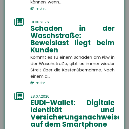
HSH Versicherungsmakler
können, wenn...
GmbH
mehr...
Am Wasserlauf 5
01.08.2026
07333 Unterwellenborn
Schaden in der
Waschstraße:
Beweislast liegt beim
+49 3671 6743-0
Kunden
Kommt es zu einem Schaden am Pkw in
der Waschstraße, gibt es immer wieder
Streit über die Kostenübernahme. Nach
+49 3671 6743-22
einem a...
mehr...
28.07.2026
EUDI-Wallet: Digitale
info@hsh24.de
Identität und
Versicherungsnachweise
auf dem Smartphone