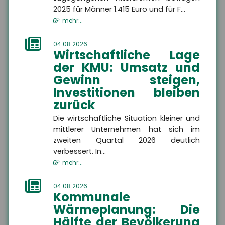
2025 für Männer 1.415 Euro und für F...
mehr...
04.08.2026
Wirtschaftliche Lage
der KMU: Umsatz und
Gewinn steigen,
Investitionen bleiben
zurück
News
Die wirtschaftliche Situation kleiner und
mittlerer Unternehmen hat sich im
zweiten Quartal 2026 deutlich
Ausbildungsvergütungen
verbessert. In...
bundesweit gestiegen
mehr...
Die tarifvertraglichen
Ausbildungsvergütungen sind
04.08.2026
im Ausbildungsjahr 2025/26 im
Kommunale
Schnitt um 3,9 Prozent
Wärmeplanung: Die
gestiegen. In vi...
,
Hälfte der Bevölkerung