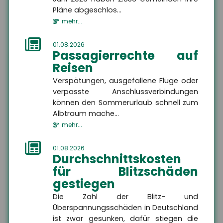
Pläne abgeschlos...
mehr...
Kontakt
01.08.2026
Passagierrechte auf
Reisen
Verspätungen, ausgefallene Flüge oder
Firma
verpasste Anschlussverbindungen
können den Sommerurlaub schnell zum
Albtraum mache...
Name
mehr...
01.08.2026
Straße, Hausnummer
Durchschnittskosten
für Blitzschäden
gestiegen
PLZ
Die Zahl der Blitz- und
Überspannungsschäden in Deutschland
ist zwar gesunken, dafür stiegen die