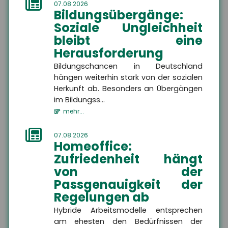
07.08.2026
Bildungsübergänge:
Soziale Ungleichheit
bleibt eine
Herausforderung
Bildungschancen in Deutschland
hängen weiterhin stark von der sozialen
Herkunft ab. Besonders an Übergängen
im Bildungss...
News
mehr...
07.08.2026
Homeoffice:
Ausbildung: Großbetriebe
Zufriedenheit hängt
gewinnen an Attraktivität –
von der
Kleinstbetriebe verlieren
Passgenauigkeit der
Auszubildende
Regelungen ab
Der Anteil der Auszubildenden
in Großbetrieben steigt,
Hybride Arbeitsmodelle entsprechen
während Kleinstbetriebe
am ehesten den Bedürfnissen der