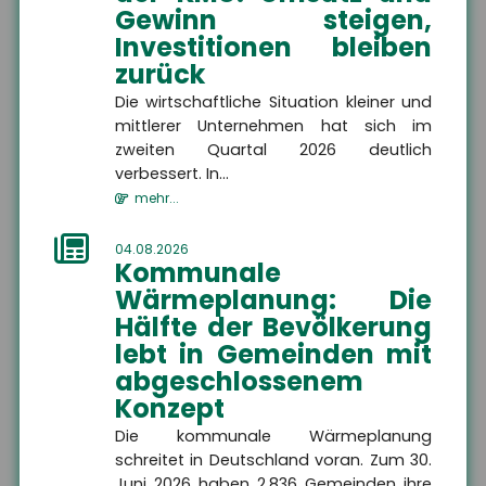
Gewinn steigen,
Investitionen bleiben
HSH Versicherungsmakler
zurück
GmbH
Die wirtschaftliche Situation kleiner und
Am Wasserlauf 5
mittlerer Unternehmen hat sich im
07333 Unterwellenborn
zweiten Quartal 2026 deutlich
verbessert. In...
mehr...
+49 3671 6743-0
04.08.2026
Kommunale
Wärmeplanung: Die
+49 3671 6743-22
Hälfte der Bevölkerung
lebt in Gemeinden mit
abgeschlossenem
Konzept
info@hsh24.de
Die kommunale Wärmeplanung
schreitet in Deutschland voran. Zum 30.
Juni 2026 haben 2.836 Gemeinden ihre