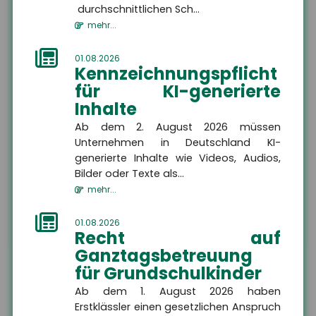
Ort
durchschnittlichen Sch...
mehr...
E-Mail
01.08.2026
Kennzeichnungspflicht
Rückru
Rückru
für KI-generierte
am
um
Telef
Bitte rufen Sie mich zurück
Inhalte
(Datu
(Uhrze
Captc
Ab dem 2. August 2026 müssen
Nachricht
Unternehmen in Deutschland KI-
generierte Inhalte wie Videos, Audios,
Bilder oder Texte als...
mehr...
ABSENDEN
01.08.2026
Recht auf
Ganztagsbetreuung
für Grundschulkinder
Die mit
*
gekennzeichneten Felder sind Pflichtfelder
Ab dem 1. August 2026 haben
Erstklässler einen gesetzlichen Anspruch