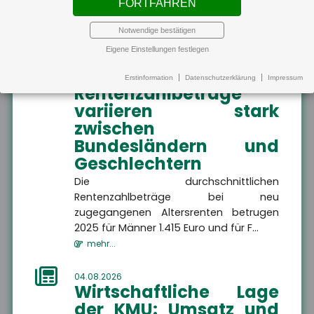
FORTFAHREN
MEHR
Verfügbarkeit von Klimaanlagen in
Wohnungen be...
Notwendige bestätigen
mehr...
Eigene Einstellungen festlegen
Altersvorsorge
Altersvorsorge
Hier finden Sie alle
04.08.2026
Erstinformation
Datenschutzerklärung
Impressum
Informationen dazu, wie
Rentenzahlbeträge
Sie Ihren Ruhestand
finanziell absichern
variieren stark
Altersvorsorge
können.
zwischen
Bundesländern und
Geschlechtern
Die durchschnittlichen
Rentenzahlbeträge bei neu
MEHR
zugegangenen Altersrenten betrugen
2025 für Männer 1.415 Euro und für F...
mehr...
04.08.2026
Wirtschaftliche Lage
Wir sind gerne für Sie da
der KMU: Umsatz und