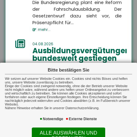
Gewerbliche Sachversicherung
schützt sowohl den
Die Bundesregierung plant eine Reform
Unternehmer als auch
der Fahrschulausbildung. Der
seine gesetzlichen
Vertreter vor den
Gesetzentwurf dazu sieht vor, die
finanziellen Folgen der
Präsenzpflicht für...
beruflichen Haftung,
indem sie eine gestellte
mehr...
Forderung prüft und
daraufhin entweder
unberechtigte Ansprüche
04.08.2026
ablehnt oder berechtigte
Ausbildungsvergütungen
Ansprüche im Rahmen
des vereinbarten
bundesweit gestiegen
Deckungsumfangs
reguliert.
Die tarifvertraglichen
MEHR
Bitte bestätigen Sie
Ausbildungsvergütungen sind im
Sach-Gewerbe
Gewerbliche Sachversicherung
Ausbildungsjahr 2025/26 im Schnitt um
Wir setzen auf unserer Website Cookies ein. Cookies sind nichts Böses und helfen
Sach-Gewerbe
uns, unsere Website zuverlässig zu betreiben.
Auf dieser Landingpage finden
3,9 Prozent gestiegen. In vi...
Einige der Cookies sind zwingend notwendig, ohne die der Betrieb unserer Website
Sie Informationen zur
nicht möglich wäre, während andere uns helfen unser Onlineangebot zu verbessern
Inhaltsversicherung,
mehr...
und wirtschaftlich zu betreiben. Sie können alle Cookies akzeptieren und sofort
Betriebsgebäudeversicherung,
fortfahren oder auch eigene Einstellungen festlegen. Ihre Entscheidung können Sie
Transportversicherung und
nachträglich jederzeit widerrufen und Cookies abwählen (z.B. im Fußbereich unserer
technischen Versicherungen.
Website).
04.08.2026
Nähere Hinweise erhalten Sie in unserer Datenschutzerklärung.
Hitzeschutz als
Notwendige
Externe Dienste
Bildungsfaktor
Klimaanlagen zu Hause verbessern
ALLE AUSWÄHLEN UND
Schulerfolge ? aber nicht für alle. Die