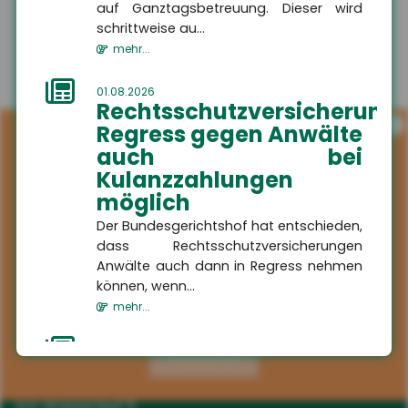
auf Ganztagsbetreuung. Dieser wird
schrittweise au...
mehr...
01.08.2026
Rechtsschutzversicherung:
i
Regress gegen Anwälte
auch bei
Kulanzzahlungen
möglich
Der Bundesgerichtshof hat entschieden,
dass Rechtsschutzversicherungen
Anwälte auch dann in Regress nehmen
können, wenn...
mehr...
Kontakt
01.08.2026
Aktivieren
HSH
Schaden in der
Versicherungsmakler GmbH
Waschstraße:
Am Wasserlauf 5