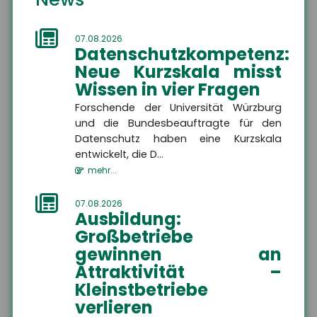
Unterwellenborn
07.08.2026
Datenschutzkompetenz:
Die Sicherheit Ihrer Zukunft liegt uns am Herzen.
Neue Kurzskala misst
Als Versicherungsmakler kümmern wir uns um
Wissen in vier Fragen
Ihren individuellen privaten und betrieblichen
Forschende der Universität Würzburg
Versicherungsschutz.
und die Bundesbeauftragte für den
Service steht bei uns an erster Stelle!
Datenschutz haben eine Kurzskala
entwickelt, die D...
Wir freuen uns auf Sie.
mehr...
07.08.2026
Ausbildung:
Großbetriebe
gewinnen an
Attraktivität –
Wir sind gerne für Sie da
Kleinstbetriebe
verlieren