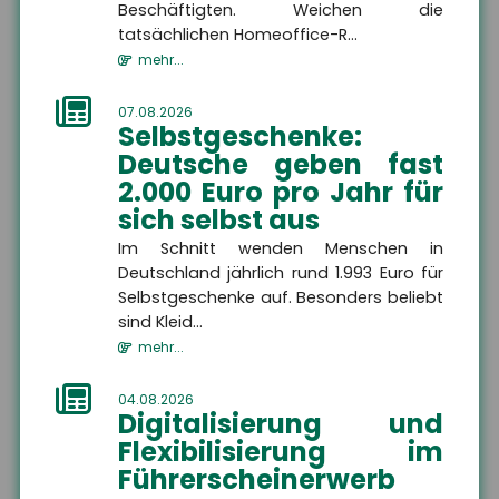
immer weniger Nachwuchs
Beschäftigten. Weichen die
gewinnen. Das ers...
tatsächlichen Homeoffice-R...
Themen
mehr...
07.08.2026
Selbstgeschenke:
Freiberufler
Deutsche geben fast
Freiberufler
Als Freiberufler gibt es
2.000 Euro pro Jahr für
viele Maßnahmen, die Sie
zum Schutze Ihrer Person,
sich selbst aus
Ihres Unternehmens und
Ihrer Mitarbeiter treffen
Zielgruppe
Im Schnitt wenden Menschen in
sollten.
Deutschland jährlich rund 1.993 Euro für
Selbstgeschenke auf. Besonders beliebt
sind Kleid...
mehr...
MEHR
04.08.2026
Digitalisierung und
Flexibilisierung im
Betriebshaftpflichtversicherung
Führerscheinerwerb
Betriebshaftpflichtversicherung
Eine Betriebshaftpflicht