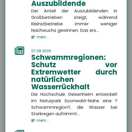
Auszubildende
Der Anteil der Auszubildenden in
Großbetrieben steigt, während
Kleinstbetriebe immer weniger
Nachwuchs gewinnen. Das ers...
mehr...
07.08.2026
Schwammregionen:
Schutz vor
Extremwetter durch
natürlichen
Wasserrückhalt
Jens Geßenhardt
Die Hochschule Geisenheim entwickelt
im Naturpark Soonwald-Nahe eine ?
Geschäftsführer
Schwammregion?, die Wasser bei
Starkregen aufnimmt...
+49 3671 6743-0
mehr...
+49 3671 6743-22
gessenhardt[at]hsh24.de