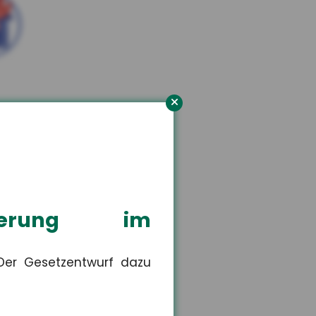
orn
n Versicherungsschutz.
isierung im
 Der Gesetzentwurf dazu