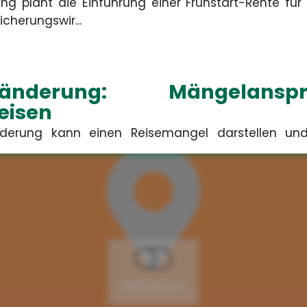
ng plant die Einführung einer Frühstart-Rente für
cherungswir...
tenänderung: Mängelan
eisen
änderung kann einen Reisemangel darstellen u
ericht München urte...
stellungen über KI: 
ngleichheit
gieren Fehlvorstellungen über generative KI nur se
gsungleichh...
Aktivieren