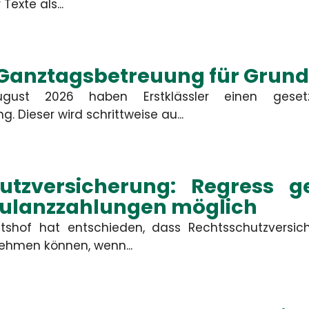
Gewerbliche Sachversicherung
Texte als...
er unberechtigte Ansprüche
 oder berechtigte Ansprüche
im Rahmen des vereinbarten
Deckungsumfangs reguliert.
 Ganztagsbetreuung für Grund
MEHR
MEHR
ust 2026 haben Erstklässler einen gesetz
 Dieser wird schrittweise au...
Kontakt
utzversicherung: Regress 
Kulanzzahlungen möglich
mbH
tshof hat entschieden, dass Rechtsschutzversi
ehmen können, wenn...
Firma
Straße, Hau