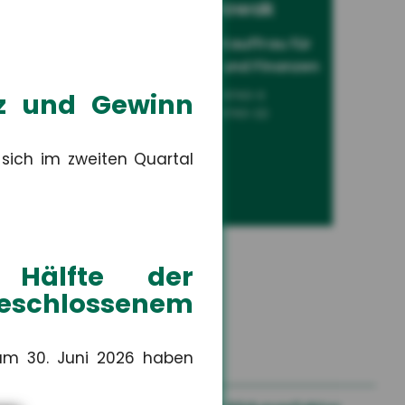
um
Leonie Nowak
Sach-
Auszubildende Kauffrau für
Versicherungen und Finanzen
tz und Gewinn
+49 3671 6743-0
+49 3671 6743-22
 sich im zweiten Quartal
Hälfte der
geschlossenem
um 30. Juni 2026 haben