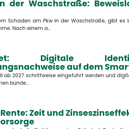
n der Waschstraße: Beweisla
m Schaden am Pkw in der Waschstraße, gibt es i
Ort
me. Nach einem a...
Bitte rufen 
allet: Digitale Ide
Nachricht
ungsnachweise auf dem Sma
oll ab 2027 schrittweise eingeführt werden und digi
nen bünde...
ABSEND
Rente: Zeit und Zinseszinseffek
Die mit
vorsorge