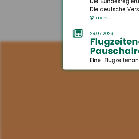
Die Bundesregieru
Die deutsche Versi
mehr...
28.07.2026
Flugzei
Pauschalr
Eine Flugzeiten
führen. Das Amtsg
mehr...
28.07.2026
Fehlvor
Bildungsu
Jugendliche korri
bestehende Bildun
mehr...