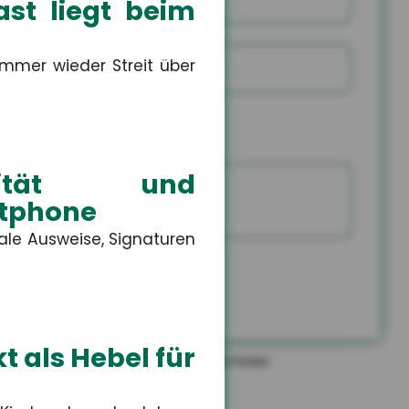
st liegt beim
mmer wieder Streit über
E-Mail
Rückr
Rückr
am
um
Tele
Sie mich zurück
(Dat
(Uhrz
Capt
ntität und
rtphone
tale Ausweise, Signaturen
EN
t als Hebel für
*
gekennzeichneten Felder sind Pflichtfelder