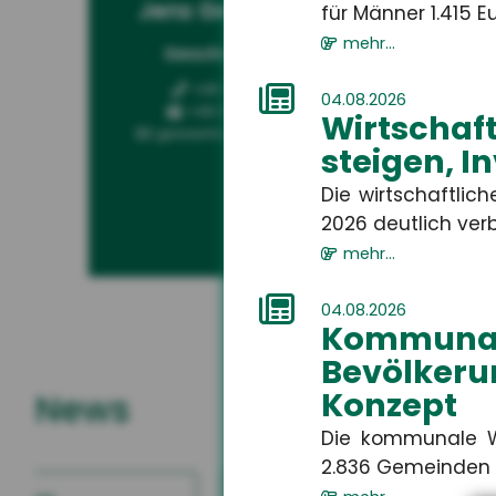
Jens Geßenhardt
Ga
für Männer 1.415 Eur
mehr...
Geschäftsführer
Kun
+49 3671 6743-0
04.08.2026
+49 3671 6743-22
Wirtschaf
gessenhardt[at]hsh24.de
steigen, I
Die wirtschaftlic
2026 deutlich verbe
mehr...
04.08.2026
Kommuna
Bevölkeru
Konzept
News
Die kommunale W
2.836 Gemeinden i