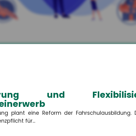
kler aus Unterwellenb
zen.
 Ihren individuellen privaten und betriebliche
isierung und Flexibil
einerwerb
ung plant eine Reform der Fahrschulausbildung.
nzpflicht für...