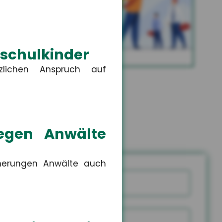
Altersvorsorge
schulkinder
MEHR
lichen Anspruch auf
gegen Anwälte
cherungen Anwälte auch
Name
snummer
PLZ