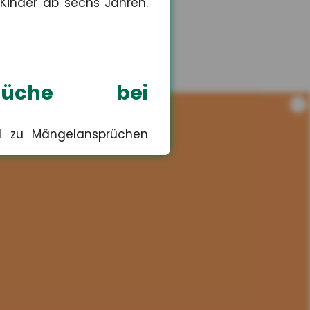
 Kinder ab sechs Jahren.
sprüche bei
i
nd zu Mängelansprüchen
Risiko für
lten selbst ? das könnte