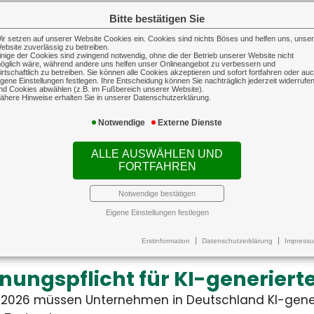
ndesweit gestiegen
Hitze
Bitte bestätigen Sie
ungsvergütungen sind im
Klimaa
nitt um 3,9 Prozent
aber n
ir setzen auf unserer Website Cookies ein. Cookies sind nichts Böses und helfen uns, unse
echte auf Reisen
ebsite zuverlässig zu betreiben.
in Woh
inige der Cookies sind zwingend notwendig, ohne die der Betrieb unserer Website nicht
öglich wäre, während andere uns helfen unser Onlineangebot zu verbessern und
usgefallene Flüge oder verpasste Anschlussve
irtschaftlich zu betreiben. Sie können alle Cookies akzeptieren und sofort fortfahren oder au
igene Einstellungen festlegen. Ihre Entscheidung können Sie nachträglich jederzeit widerrufe
nd Cookies abwählen (z.B. im Fußbereich unserer Website).
nell zum Albtraum mache...
ähere Hinweise erhalten Sie in unserer Datenschutzerklärung.
Notwendige
Externe Dienste
ALLE AUSWÄHLEN UND
ttskosten für Blitzschäden g
FORTFAHREN
tz- und Überspannungsschäden in Deutschland is
Notwendige bestätigen
chnittlichen Sch...
Eigene Einstellungen festlegen
Erstinformation
Datenschutzerklärung
Impress
haftpflichtversicherung
Sach-G
bshaftpflichtversicherung
Sach-Gewer
iebshaftpflicht schützt sowohl
Auf dieser Landingpage 
 Unternehmer als auch seine
Informationen zur Inhaltsver
ungspflicht für KI-generierte
esetzlichen Vertreter vor den
Betriebsgebäudevers
ziellen Folgen der beruflichen
Transportversich
2026 müssen Unternehmen in Deutschland KI-generi
tung, indem sie eine gestellte
technischen Versic
Forderung prüft und daraufhin