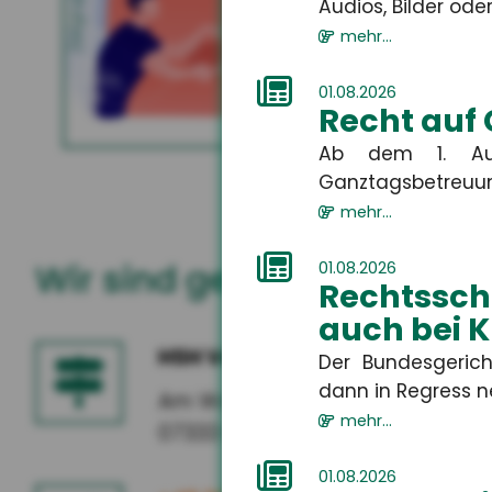
Gewerbliche Sachversicherung
Zielgruppe
Audios, Bilder oder 
entwed
ablehnt
mehr...
01.08.2026
Recht auf
MEHR
Ab dem 1. Aug
Ganztagsbetreuung.
mehr...
Wir sind gerne für Sie da
01.08.2026
Rechtssch
auch bei 
HSH Versicherungsmakler G
Der Bundesgerich
dann in Regress n
Am Wasserlauf 5
mehr...
07333 Unterwellenborn
01.08.2026