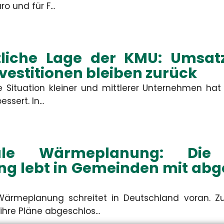
rdis Schiemann
Constanze Ba
o und für F...
denbetreuerin & KFZ-
Kundenbetreuerin & 
Spezialistin
Spezialistin
tliche Lage der KMU: Umsa
+49 3671 6743-0
+49 3671 6743-0
+49 3671 6743-22
+49 3671 6743-22
nvestitionen bleiben zurück
schiemann[at]hsh24.de
baum[at]hsh24.de
he Situation kleiner und mittlerer Unternehmen hat
ssert. In...
le Wärmeplanung: Die 
ng lebt in Gemeinden mit ab
ärmeplanung schreitet in Deutschland voran. Z
hre Pläne abgeschlos...